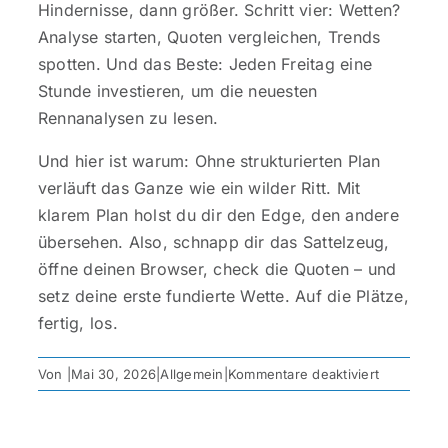
Hindernisse, dann größer. Schritt vier: Wetten?
Analyse starten, Quoten vergleichen, Trends
spotten. Und das Beste: Jeden Freitag eine
Stunde investieren, um die neuesten
Rennanalysen zu lesen.
Und hier ist warum: Ohne strukturierten Plan
verläuft das Ganze wie ein wilder Ritt. Mit
klarem Plan holst du dir den Edge, den andere
übersehen. Also, schnapp dir das Sattelzeug,
öffne deinen Browser, check die Quoten – und
setz deine erste fundierte Wette. Auf die Plätze,
fertig, los.
für
Von
|
Mai 30, 2026
|
Allgemein
|
Kommentare deaktiviert
Das
1×1
des