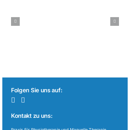
Tenniswetten
im
internationalen
Vergleich:
Ein
Überblick
Folgen Sie uns auf:
Kontakt zu uns:
Praxis für Physiotherapie und Manuelle Therapie