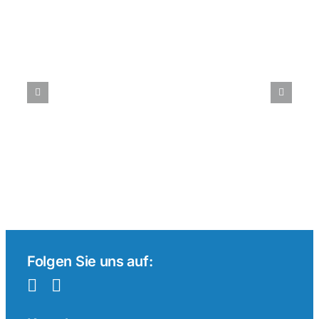
Tenniswetten
im
internationalen
Vergleich:
Ein
Überblick
Folgen Sie uns auf: