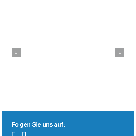
Beiträge
Tenniswetten
im
internationalen
Vergleich:
Ein
Überblick
Folgen Sie uns auf: