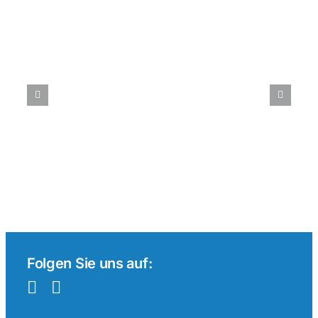
Tenniswetten
im
internationalen
Vergleich:
Ein
Überblick
Folgen Sie uns auf: