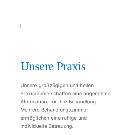
Zum
Inhalt
springen
Toggle
Navigation
Start
Therapien
Unsere Praxis
Unser Team
Unsere großzügigen und hellen
Praxisräume schaffen eine angenehme
Unsere Praxis
Atmosphäre für Ihre Behandlung.
Mehrere Behandlungszimmer
ermöglichen eine ruhige und
Über uns
individuelle Betreuung.