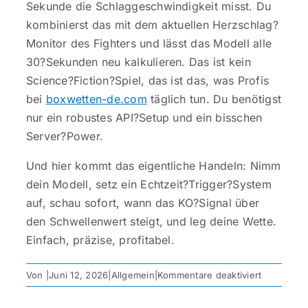
Sekunde die Schlaggeschwindigkeit misst. Du
kombinierst das mit dem aktuellen Herzschlag?
Monitor des Fighters und lässt das Modell alle
30?Sekunden neu kalkulieren. Das ist kein
Science?Fiction?Spiel, das ist das, was Profis
bei
boxwetten-de.com
täglich tun. Du benötigst
nur ein robustes API?Setup und ein bisschen
Server?Power.
Und hier kommt das eigentliche Handeln: Nimm
dein Modell, setz ein Echtzeit?Trigger?System
auf, schau sofort, wann das KO?Signal über
den Schwellenwert steigt, und leg deine Wette.
Einfach, präzise, profitabel.
für
Von
|
Juni 12, 2026
|
Allgemein
|
Kommentare deaktiviert
Statistisch
Modelle