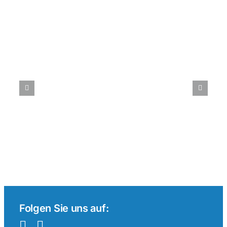
Beiträge
Tenniswetten
im
internationalen
Vergleich:
Ein
Überblick
Folgen Sie uns auf: