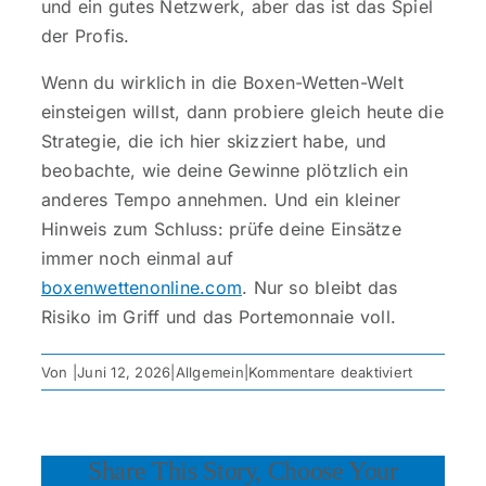
und ein gutes Netzwerk, aber das ist das Spiel
der Profis.
Wenn du wirklich in die Boxen-Wetten-Welt
einsteigen willst, dann probiere gleich heute die
Strategie, die ich hier skizziert habe, und
beobachte, wie deine Gewinne plötzlich ein
anderes Tempo annehmen. Und ein kleiner
Hinweis zum Schluss: prüfe deine Einsätze
immer noch einmal auf
boxenwettenonline.com
. Nur so bleibt das
Risiko im Griff und das Portemonnaie voll.
für
Von
|
Juni 12, 2026
|
Allgemein
|
Kommentare deaktiviert
Strategien
zur
Maximieru
Share This Story, Choose Your
der