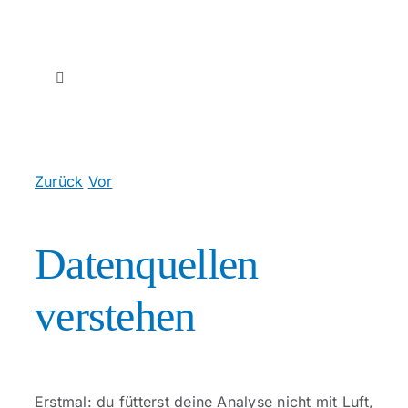
Zum
Inhalt
springen
Toggle
Navigation
Start
Zurück
Vor
Therapien
Tipps zur Analyse von Fahrer-Leistungsdaten
Unser Team
Datenquellen
verstehen
Unsere Praxis
Über uns
Erstmal: du fütterst deine Analyse nicht mit Luft,