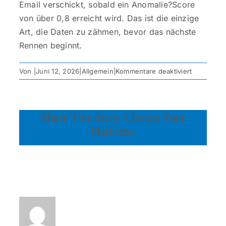
Email verschickt, sobald ein Anomalie?Score
von über 0,8 erreicht wird. Das ist die einzige
Art, die Daten zu zähmen, bevor das nächste
Rennen beginnt.
für
Von
|
Juni 12, 2026
|
Allgemein
|
Kommentare deaktiviert
Tipps
zur
Analyse
Share This Story, Choose Your
von
Fahrer-
Platform!
Leistungs
Über den Autor: