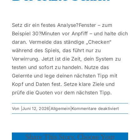
Setz dir ein festes Analyse?Fenster – zum
Beispiel 30?Minuten vor Anpfiff – und halte dich
daran. Vermeide das ständige „Checken“
während des Spiels, das führt nur zu
Verwirrung. Jetzt ist die Zeit, dein System zu
testen und sofort zu handeln. Nutze das
Gelernte und lege deinen nächsten Tipp mit
Kopf und Daten fest. Setze klare Ziele und
prüfe die Quoten vor dem nächsten Tipp.
für
Von
|
Juni 12, 2026
|
Allgemein
|
Kommentare deaktiviert
Vergangen
und
Zukunft
Share This Story, Choose Your
des