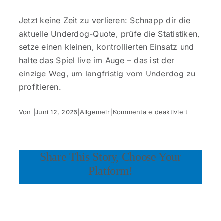
Jetzt keine Zeit zu verlieren: Schnapp dir die
aktuelle Underdog-Quote, prüfe die Statistiken,
setze einen kleinen, kontrollierten Einsatz und
halte das Spiel live im Auge – das ist der
einzige Weg, um langfristig vom Underdog zu
profitieren.
für
Von
|
Juni 12, 2026
|
Allgemein
|
Kommentare deaktiviert
Vorgehen
beim
Tippen
Share This Story, Choose Your
auf
Underdog
Platform!
in
der
WM
Über den Autor: