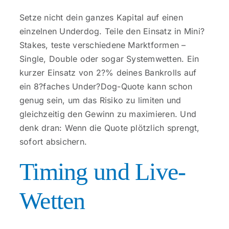
Setze nicht dein ganzes Kapital auf einen
einzelnen Underdog. Teile den Einsatz in Mini?
Stakes, teste verschiedene Marktformen –
Single, Double oder sogar Systemwetten. Ein
kurzer Einsatz von 2?% deines Bankrolls auf
ein 8?faches Under?Dog-Quote kann schon
genug sein, um das Risiko zu limiten und
gleichzeitig den Gewinn zu maximieren. Und
denk dran: Wenn die Quote plötzlich sprengt,
sofort absichern.
Timing und Live-
Wetten