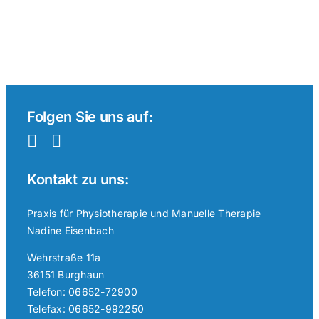
Überblick
Folgen Sie uns auf:
Kontakt zu uns:
Praxis für Physiotherapie und Manuelle Therapie
Nadine Eisenbach
Wehrstraße 11a
36151 Burghaun
Telefon: 06652-72900
Telefax: 06652-992250