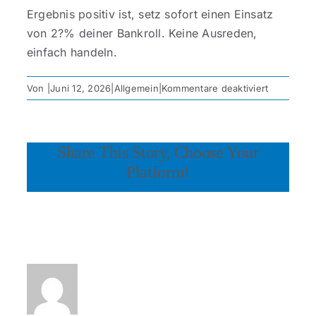
Ergebnis positiv ist, setz sofort einen Einsatz
von 2?% deiner Bankroll. Keine Ausreden,
einfach handeln.
für
Von
|
Juni 12, 2026
|
Allgemein
|
Kommentare deaktiviert
Wie
man
Value
Share This Story, Choose Your
Bets
im
Platform!
Fußball
identifizier
und
Über den Autor:
nutzt