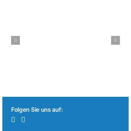
Beiträge
Tenniswetten
im
internationalen
Vergleich:
Ein
Überblick
Folgen Sie uns auf: