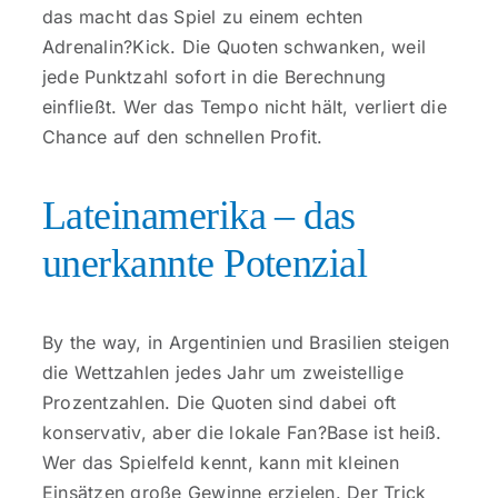
das macht das Spiel zu einem echten
Adrenalin?Kick. Die Quoten schwanken, weil
jede Punktzahl sofort in die Berechnung
einfließt. Wer das Tempo nicht hält, verliert die
Chance auf den schnellen Profit.
Lateinamerika – das
unerkannte Potenzial
By the way, in Argentinien und Brasilien steigen
die Wettzahlen jedes Jahr um zweistellige
Prozentzahlen. Die Quoten sind dabei oft
konservativ, aber die lokale Fan?Base ist heiß.
Wer das Spielfeld kennt, kann mit kleinen
Einsätzen große Gewinne erzielen. Der Trick