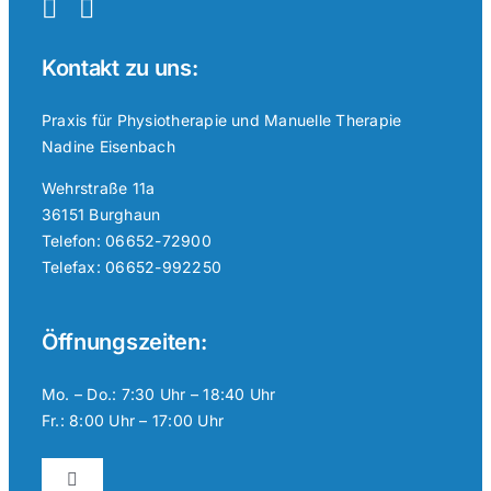
Kontakt zu uns:
Praxis für Physiotherapie und Manuelle Therapie
Nadine Eisenbach
Wehrstraße 11a
36151 Burghaun
Telefon: 06652-72900
Telefax: 06652-992250
Öffnungszeiten:
Mo. – Do.: 7:30 Uhr – 18:40 Uhr
Fr.: 8:00 Uhr – 17:00 Uhr
Toggle