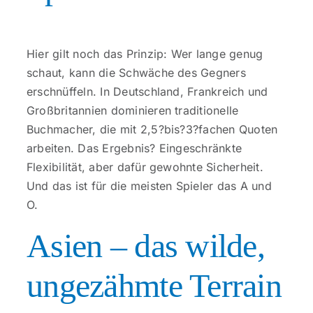
Kontakt
Hier gilt noch das Prinzip: Wer lange genug
schaut, kann die Schwäche des Gegners
erschnüffeln. In Deutschland, Frankreich und
Großbritannien dominieren traditionelle
Buchmacher, die mit 2,5?bis?3?fachen Quoten
arbeiten. Das Ergebnis? Eingeschränkte
Flexibilität, aber dafür gewohnte Sicherheit.
Und das ist für die meisten Spieler das A und
O.
Asien – das wilde,
ungezähmte Terrain