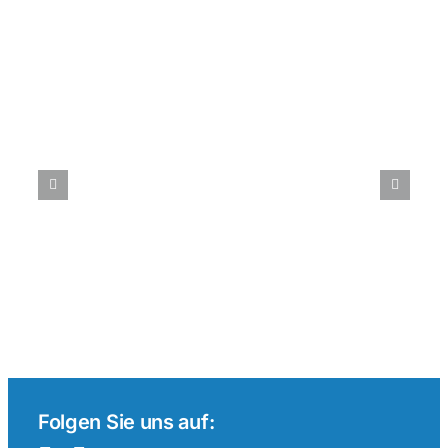
Beiträge
Automatisierte
Beziehungen:
Der
Turbo
für
Wettanalysen
Folgen Sie uns auf: