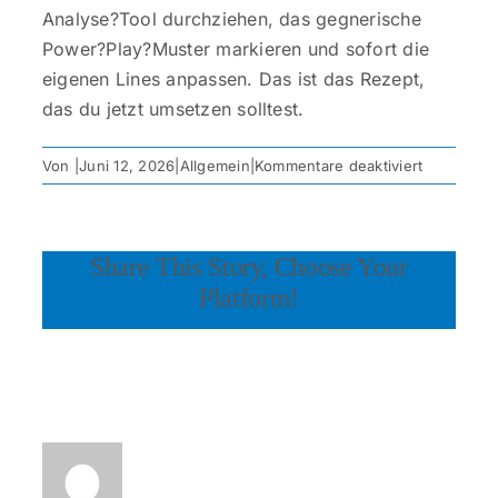
Analyse?Tool durchziehen, das gegnerische
Power?Play?Muster markieren und sofort die
eigenen Lines anpassen. Das ist das Rezept,
das du jetzt umsetzen solltest.
für
Von
|
Juni 12, 2026
|
Allgemein
|
Kommentare deaktiviert
Eishockey
Form
und
Share This Story, Choose Your
Taktik
–
Platform!
Schnell
analysiert
Über den Autor: