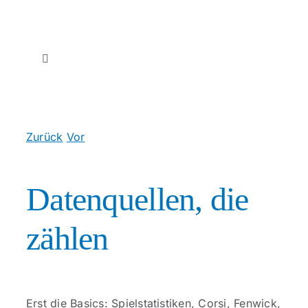
Zum
Inhalt
springen
Toggle
Navigation
Start
Zurück
Vor
Therapien
Eishockey-Form und Taktik – Schnell analysiert
Unser Team
Datenquellen, die
zählen
Unsere Praxis
Über uns
Erst die Basics: Spielstatistiken, Corsi, Fenwick,