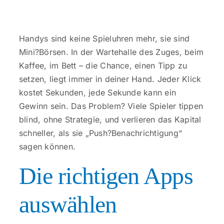
Kontakt
Handys sind keine Spieluhren mehr, sie sind
Mini?Börsen. In der Wartehalle des Zuges, beim
Kaffee, im Bett – die Chance, einen Tipp zu
setzen, liegt immer in deiner Hand. Jeder Klick
kostet Sekunden, jede Sekunde kann ein
Gewinn sein. Das Problem? Viele Spieler tippen
blind, ohne Strategie, und verlieren das Kapital
schneller, als sie „Push?Benachrichtigung“
sagen können.
Die richtigen Apps
auswählen