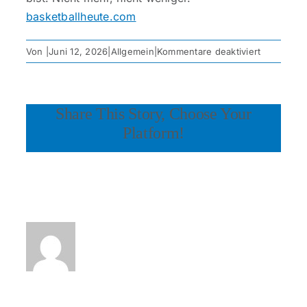
basketballheute.com
für
Von
|
Juni 12, 2026
|
Allgemein
|
Kommentare deaktiviert
Psycholog
des
Wettens:
Share This Story, Choose Your
Die
Denkweis
Platform!
erfolgreic
Tipper
Über den Autor: