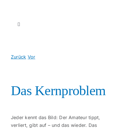
Zum
Inhalt
springen
Toggle
Navigation
Start
Zurück
Vor
Therapien
Psychologie des Wettens: Die Denkweise
erfolgreicher Tipper
Unser Team
Das Kernproblem
Unsere Praxis
Über uns
Jeder kennt das Bild: Der Amateur tippt,
verliert, gibt auf – und das wieder. Das