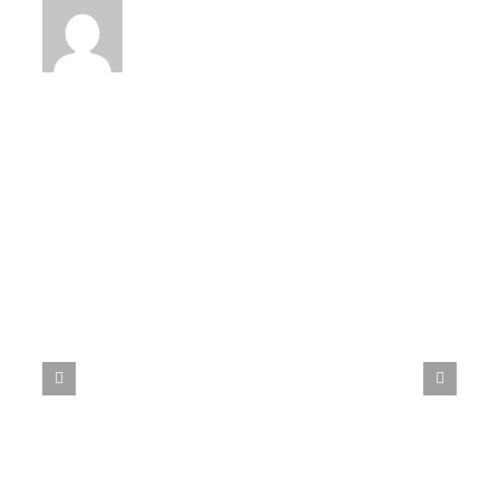
Ähnliche
Beiträge
Tenniswetten
im
internationalen
Vergleich:
Ein
Überblick