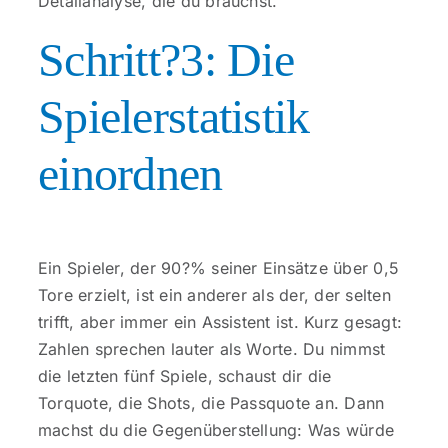
Detailanalyse, die du brauchst.
Schritt?3: Die
Spielerstatistik
einordnen
Ein Spieler, der 90?% seiner Einsätze über 0,5
Tore erzielt, ist ein anderer als der, der selten
trifft, aber immer ein Assistent ist. Kurz gesagt:
Zahlen sprechen lauter als Worte. Du nimmst
die letzten fünf Spiele, schaust dir die
Torquote, die Shots, die Passquote an. Dann
machst du die Gegenüberstellung: Was würde