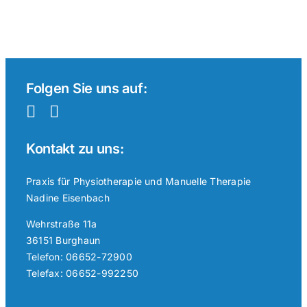
Folgen Sie uns auf:
Kontakt zu uns:
Praxis für Physiotherapie und Manuelle Therapie
Nadine Eisenbach
Wehrstraße 11a
36151 Burghaun
Telefon: 06652-72900
Telefax: 06652-992250