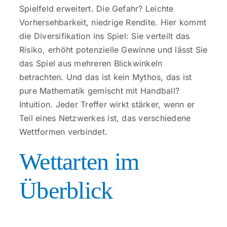
Spielfeld erweitert. Die Gefahr? Leichte
Kontakt
Vorhersehbarkeit, niedrige Rendite. Hier kommt
die Diversifikation ins Spiel: Sie verteilt das
Risiko, erhöht potenzielle Gewinne und lässt Sie
das Spiel aus mehreren Blickwinkeln
betrachten. Und das ist kein Mythos, das ist
pure Mathematik gemischt mit Handball?
Intuition. Jeder Treffer wirkt stärker, wenn er
Teil eines Netzwerkes ist, das verschiedene
Wettformen verbindet.
Wettarten im
Überblick