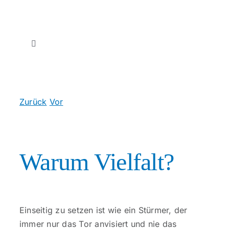
Zum
Inhalt
springen
Toggle
Navigation
Start
Zurück
Vor
Therapien
Tipps zur Diversifikation Ihrer Wettformen im
Handball
Unser Team
Warum Vielfalt?
Unsere Praxis
Über uns
Einseitig zu setzen ist wie ein Stürmer, der
immer nur das Tor anvisiert und nie das