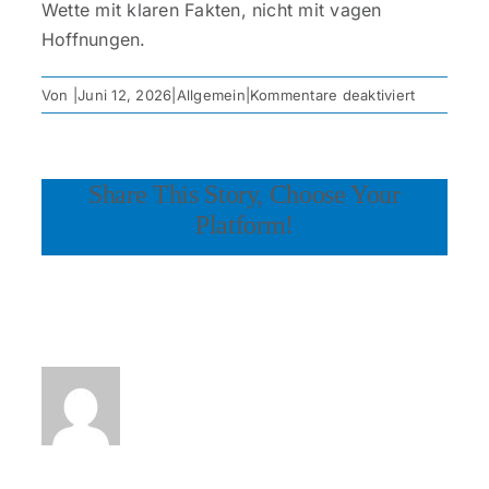
Wette mit klaren Fakten, nicht mit vagen
Hoffnungen.
für
Von
|
Juni 12, 2026
|
Allgemein
|
Kommentare deaktiviert
Wie
man
effektiv
Share This Story, Choose Your
mit
Wettanbiet
Platform!
Bewertun
umgeht
Über den Autor: