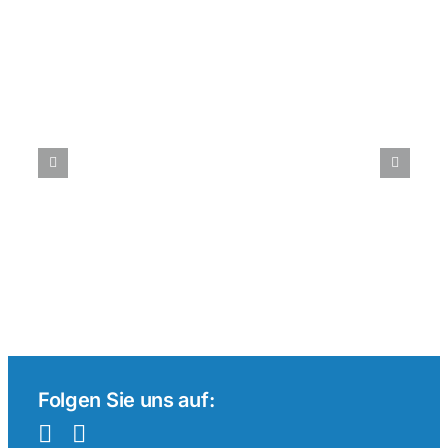
Beiträge
Tenniswetten
im
internationalen
Vergleich:
Ein
Überblick
Folgen Sie uns auf: